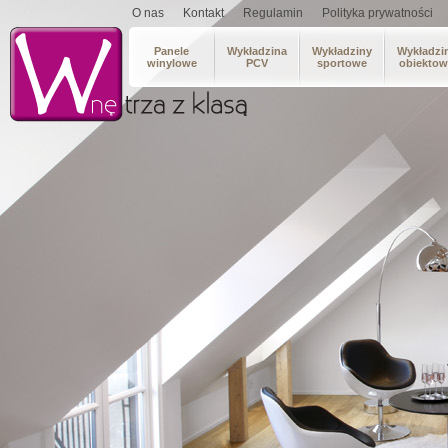
O nas
Kontakt
Regulamin
Polityka prywatności
Panele
Wykładzina
Wykładziny
Wykładzi
winylowe
PCV
sportowe
obiektow