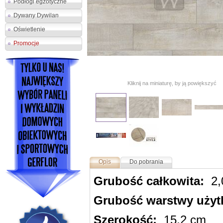
Podłogi egzotyczne
Dywany Dywilan
Oświetlenie
Promocje
Kliknij na miniaturę, by ją powiększyć
Opis
Do pobrania
Grubość całkowita:
2,
Grubość warstwy użyt
Szerokość:
15,2 cm