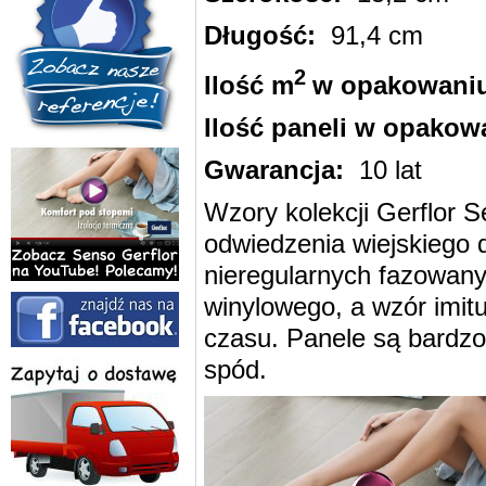
Długość:
91,4 cm
2
Ilość m
w opakowani
Ilość paneli w opakow
Gwarancja:
10 lat
Wzory kolekcji Gerflor S
odwiedzenia wiejskiego
nieregularnych fazowany
winylowego, a wzór imit
czasu. Panele są bardzo
spód.