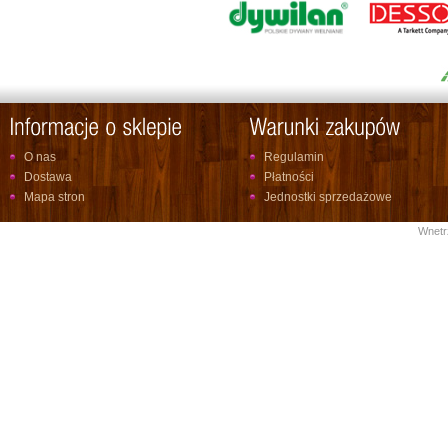
O nas
Regulamin
Dostawa
Płatności
Mapa stron
Jednostki sprzedażowe
Wnetr